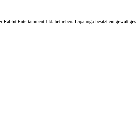
Rabbit Entertainment Ltd. betrieben. Lapalingo besitzt ein gewaltige