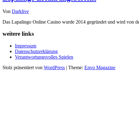
Von
Darklive
Das Lapalingo Online Casino wurde 2014 gegründet und wird von der 
weitere links
Impressum
Datenschutzerklärung
Verantwortungsvolles Spielen
Stolz präsentiert von
WordPress
|
Theme:
Envo Magazine